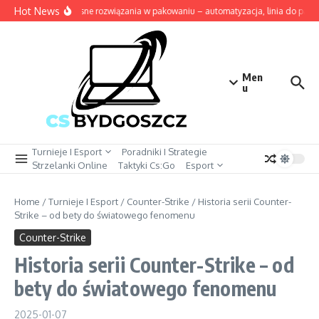
Przejdź do treści
Hot News
Nowoczesne rozwiązania w pakowaniu – automatyzacja, linia do pakowa
Men
u
Turnieje I Esport
Poradniki I Strategie
Strzelanki Online
Taktyki Cs:Go
Esport
Home
/
Turnieje I Esport
/
Counter-Strike
/
Historia serii Counter-
Strike – od bety do światowego fenomenu
Counter-Strike
Historia serii Counter-Strike – od
bety do światowego fenomenu
2025-01-07