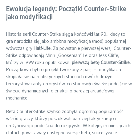
Ewolucja legendy: Początki Counter-Strike
jako modyfikacji
Historia serii Counter-Strike sięga końcówki lat 90., kiedy to
gra narodziła się jako ambitna modyfikacja (mod) popularnej
wówczas gry
Half-Life
. Za powstanie pierwszej wersji Counter-
Strike odpowiadają Minh „Gooseman” Le oraz Jess Cliffe,
którzy w 1999 roku opublikowali
pierwszą betę Counter-Strike
.
Początkowo był to projekt tworzony z pasji – modyfikacja
skupiała się na realistycznych starciach dwóch drużyn:
terrorystów i antyterrorystów, co stanowiło świeże podejście w
świecie dynamicznych gier akcji o bardziej arcade’owej
mechanice.
Beta Counter-Strike szybko zdobyła ogromną popularność
wśród graczy, którzy poszukiwali bardziej taktycznego i
drużynowego podejścia do rozgrywki. W kolejnych miesiącach
i latach powstawały następne wersje beta, sukcesywnie