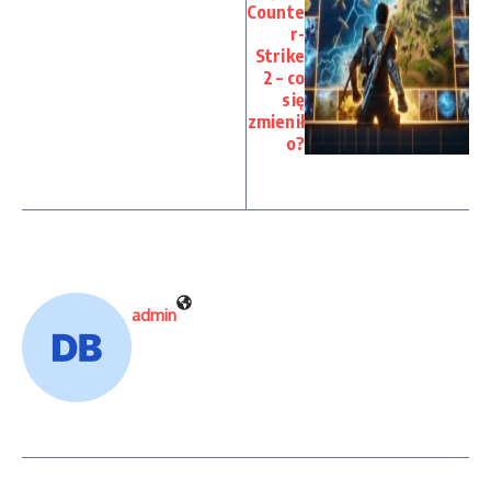
Counte
r-
Strike
2 – co
się
zmienił
o?
admin