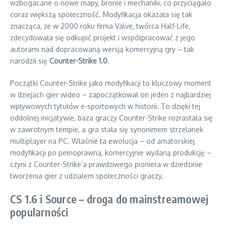
wzbogacane o nowe mapy, bronie i mechaniki, co przyciągało
coraz większą społeczność. Modyfikacja okazała się tak
znacząca, że w 2000 roku firma Valve, twórca Half-Life,
zdecydowała się odkupić projekt i współpracować z jego
autorami nad dopracowaną wersją komercyjną gry – tak
narodził się
Counter-Strike 1.0
.
Początki Counter-Strike jako modyfikacji to kluczowy moment
w dziejach gier wideo – zapoczątkował on jeden z najbardziej
wpływowych tytułów e-sportowych w historii. To dzięki tej
oddolnej inicjatywie, baza graczy Counter-Strike rozrastała się
w zawrotnym tempie, a gra stała się synonimem strzelanek
multiplayer na PC. Właśnie ta ewolucja – od amatorskiej
modyfikacji po pełnoprawną, komercyjnie wydaną produkcję –
czyni z Counter-Strike’a prawdziwego pioniera w dziedzinie
tworzenia gier z udziałem społeczności graczy.
CS 1.6 i Source – droga do mainstreamowej
popularności