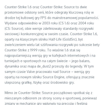
Counter-Strike 1.6 oraz Counter-Strike: Source to dwie
przełomowe odsłony serii, które odegrały kluczową rolę w
drodze tej kultowej gry FPS do mainstreamowej popularności.
Wydane odpowiednio w 2003 roku (CS 1.6) oraz 2004 roku
(CS: Source), obie wersje zdefiniowały standardy rozgrywki
sieciowej i konkurencyjnej w swoim czasie. Counter-Strike 1.6,
oparty na klasycznym silniku Half-Life (GoldSrc), był
zwieńczeniem wielu lat szlifowania rozgrywki po sukcesie bety
Counter-Strike z 1999 roku. To właśnie 1.6 stał się
najpopularniejszą wersją gry w kafejkach internetowych i na
turniejach e-sportowych na całym świecie – jego balans,
dynamika oraz mapa de_dust2 przeszły do legendy. W tym
samym czasie Valve pracowało nad Source – wersją gry
opartą na nowym silniku Source Engine, oferującą znacznie
ulepszoną grafikę, fizykę oraz środowisko gry.
Mimo że Counter-Strike: Source początkowo spotkał się z
mieszanym odbiorem ze strony sceny e-sportowej, ponieważ
zmiany w mechanice gry wpłynęły na precyzję i feeling