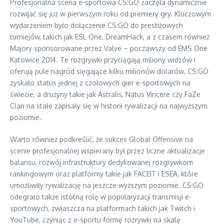
Profesjonalna scena e-sportowa CS:GO zaczęła dynamicznie
rozwijać się już w pierwszym roku od premiery gry. Kluczowym
wydarzeniem było dołączenie CS:GO do prestiżowych
turniejów, takich jak ESL One, DreamHack, a z czasem również
Majory sponsorowane przez Valve – począwszy od EMS One
Katowice 2014. Te rozgrywki przyciągają miliony widzów i
oferują pule nagród sięgające kilku milionów dolarów. CS:GO
zyskało status jednej z czołowych gier e-sportowych na
świecie, a drużyny takie jak Astralis, Natus Vincere czy FaZe
Clan na stałe zapisały się w historii rywalizacji na najwyższym
poziomie.
Warto również podkreślić, że sukces Global Offensive na
scenie profesjonalnej wspierany był przez liczne aktualizacje
balansu, rozwój infrastruktury dedykowanej rozgrywkom
rankingowym oraz platformy takie jak FACEIT i ESEA, które
umożliwiły rywalizację na jeszcze wyższym poziomie. CS:GO
odegrało także istotną rolę w popularyzacji transmisji e-
sportowych, zwłaszcza na platformach takich jak Twitch i
YouTube, czyniąc z e-sportu formę rozrywki na skalę