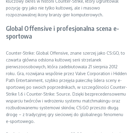
kluczowy okres w historii Counter-Strike, który ugruntował
pozycję gry jako nie tylko kultowej, ale i masowo
rozpoznawalnej ikony branży gier komputerowych.
Global Offensive i profesjonalna scena e-
sportowa
Counter-Strike: Global Offensive, znane szerzej jako CS:GO, to
czwarta główna odsłona kultowej serii strzelanek
pierwszoosobowych, która zadebiutowała 21 sierpnia 2012
roku. Gra, rozwijana wspólnie przez Valve Corporation i Hidden
Path Entertainment, szybko przejęła pałeczkę lidera sceny e-
sportowej po swoich poprzednikach, w szczególności Counter-
Strike 1.6 i Counter-Strike: Source. Dzięki bezprecedensowemu
wsparciu twórców i wdrożeniu systemu matchmakingu oraz
rozbudowanemu systemowi skinów, CS:GO przeszło długą
drogę – z tradycyjnej gry sieciowej do globalnego fenomenu
e-sportowego.