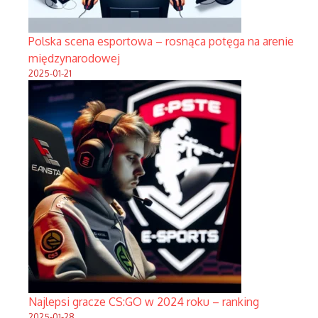
Polska scena esportowa – rosnąca potęga na arenie
międzynarodowej
2025-01-21
Najlepsi gracze CS:GO w 2024 roku – ranking
2025-01-28