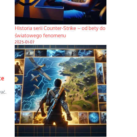
Historia serii Counter-Strike – od bety do
światowego fenomenu
2025-01-07
ce
wać.