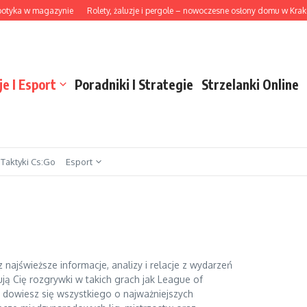
magazynie
Rolety, żaluzje i pergole – nowoczesne osłony domu w Krakowie
Wy
je I Esport
Poradniki I Strategie
Strzelanki Online
Taktyki Cs:Go
Esport
 najświeższe informacje, analizy i relacje z wydarzeń
ują Cię rozgrywki w takich grach jak League of
aj dowiesz się wszystkiego o najważniejszych