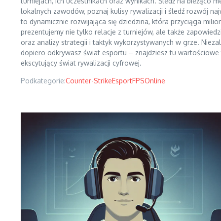
turniejach, ich uczestnikach oraz wynikach. Śledź na bieżąco 
lokalnych zawodów, poznaj kulisy rywalizacji i śledź rozwój na
to dynamicznie rozwijająca się dziedzina, która przyciąga mili
prezentujemy nie tylko relacje z turniejów, ale także zapowi
oraz analizy strategii i taktyk wykorzystywanych w grze. Nieza
dopiero odkrywasz świat esportu – znajdziesz tu wartościowe t
ekscytujący świat rywalizacji cyfrowej.
Podkategorie:
Counter-Strike
Esport
FPS
Online