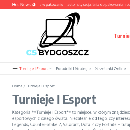
Przejdź do treści
Hot News
ne rozwiązania w pakowaniu – automatyzacja, linia do pakowania i robotyka w 
Turnie
Turnieje I Esport
Poradniki I Strategie
Strzelanki Online
Home
/
Turnieje I Esport
Turnieje I Esport
Kategoria **Turnieje i Esport** to miejsce, w którym znajdziesz
esportowych z całego świata. Niezależnie od tego, czy interes
Legends, Counter-Strike 2, Valorant, Dota 2 czy Fortnite – tut