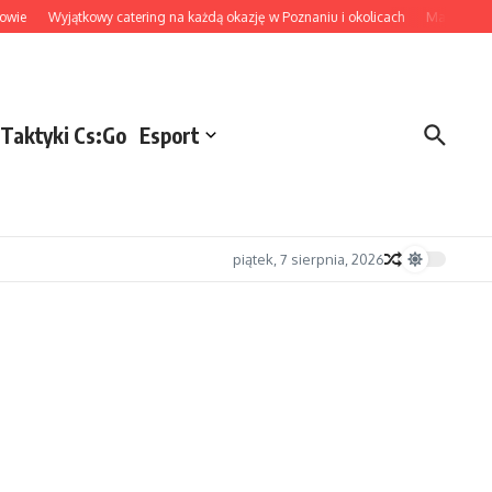
jątkowy catering na każdą okazję w Poznaniu i okolicach
Makrama z sznurków o
Taktyki Cs:Go
Esport
piątek, 7 sierpnia, 2026