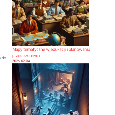
Mapy tematyczne w edukacji i planowaniu
przestrzennym
a do
2025-02-04
.