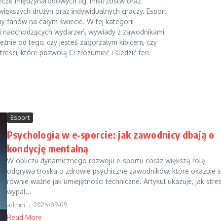
mecze międzynarodowych lig, mistrzostw oraz
jwiększych drużyn oraz indywidualnych graczy. Esport
ony fanów na całym świecie. W tej kategorii
edzi nadchodzących wydarzeń, wywiady z zawodnikami
leżnie od tego, czy jesteś zagorzałym kibicem, czy
reści, które pozwolą Ci zrozumieć i śledzić ten
Esport
Psychologia w e-sporcie: jak zawodnicy dbają o
kondycję mentalną
W obliczu dynamicznego rozwoju e-sportu coraz większą rolę
odgrywa troska o zdrowie psychiczne zawodników, które okazuje s
równie ważne jak umiejętności techniczne. Artykuł ukazuje, jak stres
wypal...
admin
2025-09-09
Read More