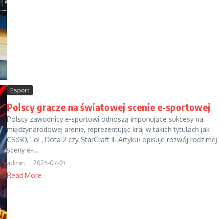
Esport
Polscy gracze na światowej scenie e-sportowej
Polscy zawodnicy e-sportowi odnoszą imponujące sukcesy na
międzynarodowej arenie, reprezentując kraj w takich tytułach jak
CS:GO, LoL, Dota 2 czy StarCraft II. Artykuł opisuje rozwój rodzimej
sceny e-...
admin
2025-07-01
Read More