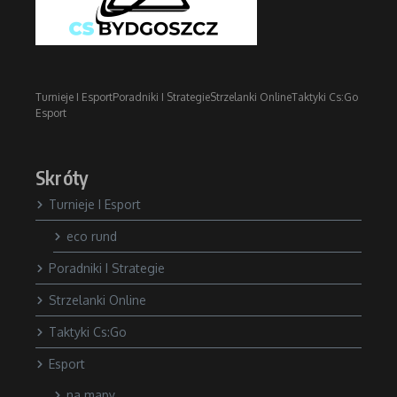
Turnieje I Esport
Poradniki I Strategie
Strzelanki Online
Taktyki Cs:Go
Esport
Skróty
Turnieje I Esport
eco rund
Poradniki I Strategie
Strzelanki Online
Taktyki Cs:Go
Esport
na mapy