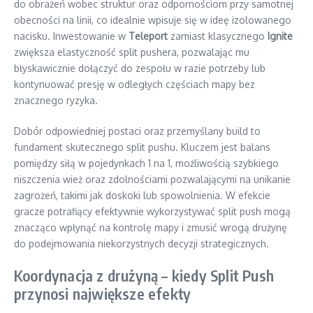
do obrażeń wobec struktur oraz odpornościom przy samotnej
obecności na linii, co idealnie wpisuje się w ideę izolowanego
nacisku. Inwestowanie w
Teleport
zamiast klasycznego
Ignite
zwiększa elastyczność split pushera, pozwalając mu
błyskawicznie dołączyć do zespołu w razie potrzeby lub
kontynuować presję w odległych częściach mapy bez
znacznego ryzyka.
Dobór odpowiedniej postaci oraz przemyślany build to
fundament skutecznego split pushu. Kluczem jest balans
pomiędzy siłą w pojedynkach 1 na 1, możliwością szybkiego
niszczenia wież oraz zdolnościami pozwalającymi na unikanie
zagrożeń, takimi jak doskoki lub spowolnienia. W efekcie
gracze potrafiący efektywnie wykorzystywać split push mogą
znacząco wpłynąć na kontrolę mapy i zmusić wrogą drużynę
do podejmowania niekorzystnych decyzji strategicznych.
Koordynacja z drużyną – kiedy Split Push
przynosi największe efekty