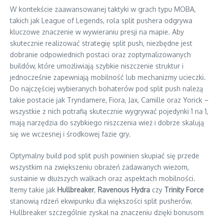
W kontekście zaawansowanej taktyki w grach typu MOBA,
takich jak League of Legends, rola split pushera odgrywa
kluczowe znaczenie w wywieraniu presji na mapie. Aby
skutecznie realizować strategię split push, niezbędne jest
dobranie odpowiednich postaci oraz zoptymalizowanych
buildów, które umożliwiają szybkie niszczenie struktur i
jednocześnie zapewniają mobilność lub mechanizmy ucieczki.
Do najczęściej wybieranych bohaterów pod split push należą
takie postacie jak Tryndamere, Fiora, Jax, Camille oraz Yorick –
wszystkie z nich potrafią skutecznie wygrywać pojedynki 1 na 1,
mają narzędzia do szybkiego niszczenia wież i dobrze skalują
się we wczesnej i środkowej fazie gry.
Optymalny build pod split push powinien skupiać się przede
wszystkim na zwiększeniu obrażeń zadawanych wieżom,
sustainie w dłuższych walkach oraz aspektach mobilności.
Itemy takie jak
Hullbreaker
,
Ravenous Hydra
czy
Trinity Force
stanowią rdzeń ekwipunku dla większości split pusherów.
Hullbreaker szczególnie zyskał na znaczeniu dzięki bonusom