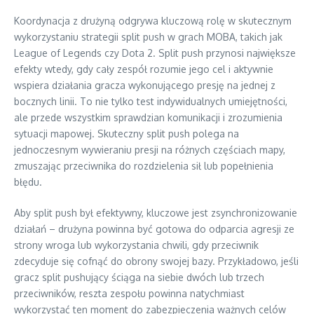
Koordynacja z drużyną odgrywa kluczową rolę w skutecznym
wykorzystaniu strategii split push w grach MOBA, takich jak
League of Legends czy Dota 2. Split push przynosi największe
efekty wtedy, gdy cały zespół rozumie jego cel i aktywnie
wspiera działania gracza wykonującego presję na jednej z
bocznych linii. To nie tylko test indywidualnych umiejętności,
ale przede wszystkim sprawdzian komunikacji i zrozumienia
sytuacji mapowej. Skuteczny split push polega na
jednoczesnym wywieraniu presji na różnych częściach mapy,
zmuszając przeciwnika do rozdzielenia sił lub popełnienia
błędu.
Aby split push był efektywny, kluczowe jest zsynchronizowanie
działań – drużyna powinna być gotowa do odparcia agresji ze
strony wroga lub wykorzystania chwili, gdy przeciwnik
zdecyduje się cofnąć do obrony swojej bazy. Przykładowo, jeśli
gracz split pushujący ściąga na siebie dwóch lub trzech
przeciwników, reszta zespołu powinna natychmiast
wykorzystać ten moment do zabezpieczenia ważnych celów