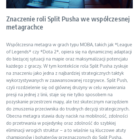
Znaczenie roli Split Pusha we współczesnej
metagrachce
Współczesna metagra w grach typu MOBA, takich jak *League
of Legends* czy *Dota 2*, opiera się na dynamicznej adaptacji
do bieżącej sytuacji na mapie oraz maksymalizacji potencjału
każdego z graczy. W tym kontekście rola Split Pusha zyskuje
na znaczeniu jako jedna z najbardziej strategicznych taktyk
wykorzystywanych w zaawansowanej rozgrywce. Split Push,
czyli rozdzielenie się od głównej drużyny w celu wywierania
presji na jednej z linii, staje się nie tylko sposobem na
pozyskanie przestrzeni mapy, ale też skutecznym narzędziem
do zmuszenia przeciwnika do trudnych decyzji strategicznych.
Obecna metagra stawia duży nacisk na mobilność, zdolności
do przetrwania w pojedynkę oraz zdolność do szybkiej
eliminacji wrogich struktur – a to właśnie są kluczowe atuty
championów i bohaterów przeznaczonych do Split Pusha.