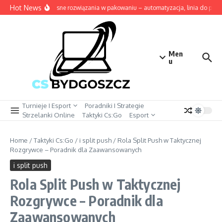
Przejdź do treści
Hot News
Nowoczesne rozwiązania w pakowaniu – automatyzacja, linia do pakow
Men
u
Turnieje I Esport
Poradniki I Strategie
Strzelanki Online
Taktyki Cs:Go
Esport
Home
/
Taktyki Cs:Go
/
i split push
/
Rola Split Push w Taktycznej
Rozgrywce – Poradnik dla Zaawansowanych
i split push
Rola Split Push w Taktycznej
Rozgrywce – Poradnik dla
Zaawansowanych