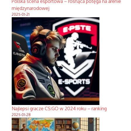
Polska scena esportowa – rosnąca potęga na arenie
międzynarodowej
2025-01-21
Najlepsi gracze CS:GO w 2024 roku – ranking
2025-01-28