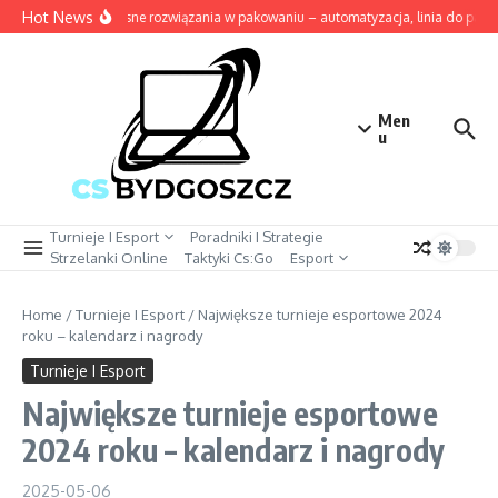
Przejdź do treści
Hot News
Nowoczesne rozwiązania w pakowaniu – automatyzacja, linia do pakowa
Men
u
Turnieje I Esport
Poradniki I Strategie
Strzelanki Online
Taktyki Cs:Go
Esport
Home
/
Turnieje I Esport
/
Największe turnieje esportowe 2024
roku – kalendarz i nagrody
Turnieje I Esport
Największe turnieje esportowe
2024 roku – kalendarz i nagrody
2025-05-06