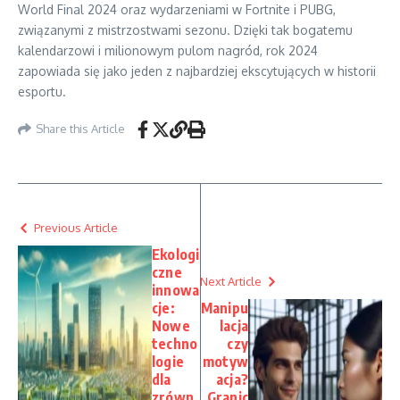
World Final 2024 oraz wydarzeniami w Fortnite i PUBG,
związanymi z mistrzostwami sezonu. Dzięki tak bogatemu
kalendarzowi i milionowym pulom nagród, rok 2024
zapowiada się jako jeden z najbardziej ekscytujących w historii
esportu.
Share this Article
Previous Article
Ekologi
czne
Next Article
innowa
cje:
Manipu
Nowe
lacja
techno
czy
logie
motyw
dla
acja?
zrówn
Granic