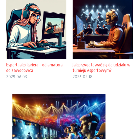
Esport jako kariera – od amatora
Jak przygotować się do udziału w
do zawodowca
turnieju esportowym?
2025-06-03
2025-02-18