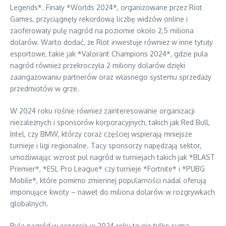
Legends*. Finały *Worlds 2024*, organizowane przez Riot
Games, przyciągnęły rekordową liczbę widzów online i
zaoferowały pulę nagród na poziomie około 2,5 miliona
dolarów. Warto dodać, że Riot inwestuje również w inne tytuły
esportowe, takie jak *Valorant Champions 2024*, gdzie pula
nagród również przekroczyła 2 miliony dolarów dzięki
zaangażowaniu partnerów oraz własnego systemu sprzedaży
przedmiotów w grze.
W 2024 roku rośnie również zainteresowanie organizacji
niezależnych i sponsorów korporacyjnych, takich jak Red Bull,
Intel, czy BMW, którzy coraz częściej wspierają mniejsze
turnieje i ligi regionalne. Tacy sponsorzy napędzają sektor,
umożliwiając wzrost pul nagród w turniejach takich jak *BLAST
Premier*, *ESL Pro League* czy turnieje *Fortnite* i *PUBG
Mobile*, które pomimo zmiennej popularności nadal oferują
imponujące kwoty – nawet do miliona dolarów w rozgrywkach
globalnych.
Pula nagród w esporcie w 2024 roku to nie tylko suma