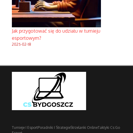
Jak przygotować się do udziału w turnieju
esportowym?
2025-02-18
Turnieje I Esport
Poradniki I Strategie
Strzelanki Online
Taktyki Cs:Go
Esport