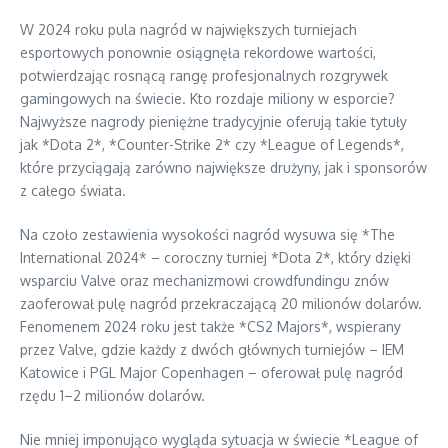
W 2024 roku pula nagród w największych turniejach
esportowych ponownie osiągnęła rekordowe wartości,
potwierdzając rosnącą rangę profesjonalnych rozgrywek
gamingowych na świecie. Kto rozdaje miliony w esporcie?
Najwyższe nagrody pieniężne tradycyjnie oferują takie tytuły
jak *Dota 2*, *Counter-Strike 2* czy *League of Legends*,
które przyciągają zarówno największe drużyny, jak i sponsorów
z całego świata.
Na czoło zestawienia wysokości nagród wysuwa się *The
International 2024* – coroczny turniej *Dota 2*, który dzięki
wsparciu Valve oraz mechanizmowi crowdfundingu znów
zaoferował pulę nagród przekraczającą 20 milionów dolarów.
Fenomenem 2024 roku jest także *CS2 Majors*, wspierany
przez Valve, gdzie każdy z dwóch głównych turniejów – IEM
Katowice i PGL Major Copenhagen – oferował pulę nagród
rzędu 1–2 milionów dolarów.
Nie mniej imponująco wygląda sytuacja w świecie *League of