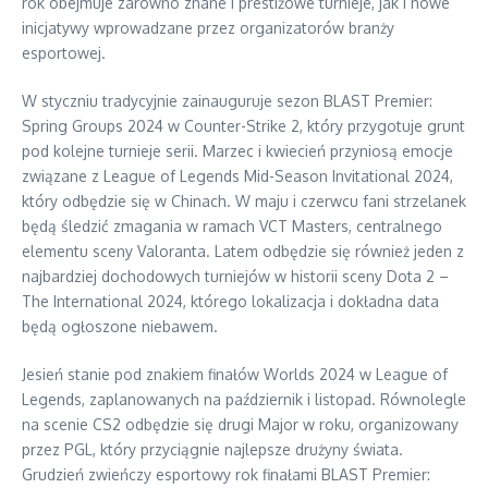
rok obejmuje zarówno znane i prestiżowe turnieje, jak i nowe
inicjatywy wprowadzane przez organizatorów branży
esportowej.
W styczniu tradycyjnie zainauguruje sezon BLAST Premier:
Spring Groups 2024 w Counter-Strike 2, który przygotuje grunt
pod kolejne turnieje serii. Marzec i kwiecień przyniosą emocje
związane z League of Legends Mid-Season Invitational 2024,
który odbędzie się w Chinach. W maju i czerwcu fani strzelanek
będą śledzić zmagania w ramach VCT Masters, centralnego
elementu sceny Valoranta. Latem odbędzie się również jeden z
najbardziej dochodowych turniejów w historii sceny Dota 2 –
The International 2024, którego lokalizacja i dokładna data
będą ogłoszone niebawem.
Jesień stanie pod znakiem finałów Worlds 2024 w League of
Legends, zaplanowanych na październik i listopad. Równolegle
na scenie CS2 odbędzie się drugi Major w roku, organizowany
przez PGL, który przyciągnie najlepsze drużyny świata.
Grudzień zwieńczy esportowy rok finałami BLAST Premier: