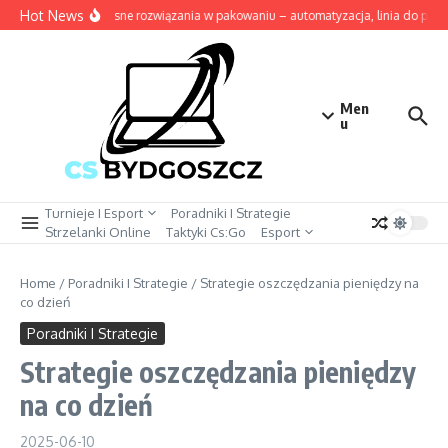
Przejdź do treści
Hot News
Nowoczesne rozwiązania w pakowaniu – automatyzacja, linia do pakow
Men
u
Turnieje I Esport
Poradniki I Strategie
Strzelanki Online
Taktyki Cs:Go
Esport
Home
/
Poradniki I Strategie
/
Strategie oszczędzania pieniędzy na
co dzień
Poradniki I Strategie
Strategie oszczędzania pieniędzy
na co dzień
2025-06-10