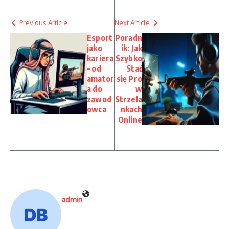
Previous Article
Next Article
Esport
Poradn
jako
ik: Jak
kariera
Szybko
– od
Stać
amator
się Pro
a do
w
zawod
Strzela
owca
nkach
Online
admin