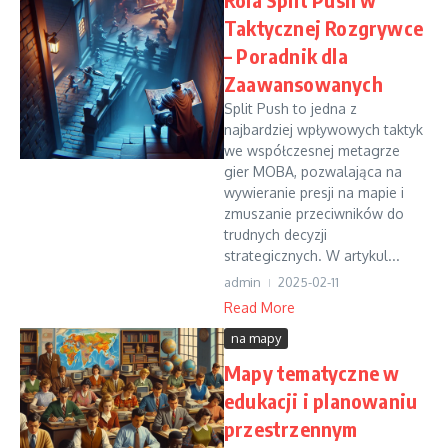
Taktycznej Rozgrywce
– Poradnik dla
Zaawansowanych
Split Push to jedna z
najbardziej wpływowych taktyk
we współczesnej metagrze
gier MOBA, pozwalająca na
wywieranie presji na mapie i
zmuszanie przeciwników do
trudnych decyzji
strategicznych. W artykul...
admin
2025-02-11
Read More
na mapy
Mapy tematyczne w
edukacji i planowaniu
przestrzennym