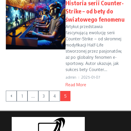
Historia serii Counter-
Strike – od bety do
światowego fenomenu
Artykuł przedstawia
fascynującą ewolucję serii
Counter-Strike – od skromnej
modyfikacji Half-Life
stworzonej przez pasjonatów,
aż po globalny fenomen e-
sportowy. Autor ukazuje, jak
sukces bety Counter...
admin
2025-01-07
Read More
1
...
3
4
5