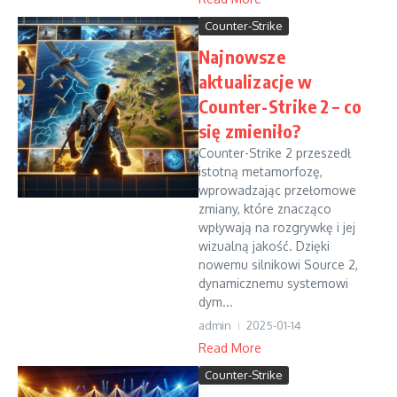
Counter-Strike
Najnowsze
aktualizacje w
Counter-Strike 2 – co
się zmieniło?
Counter-Strike 2 przeszedł
istotną metamorfozę,
wprowadzając przełomowe
zmiany, które znacząco
wpływają na rozgrywkę i jej
wizualną jakość. Dzięki
nowemu silnikowi Source 2,
dynamicznemu systemowi
dym...
admin
2025-01-14
Read More
Counter-Strike