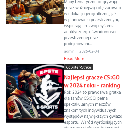
Mapy tematyczne odgrywają
coraz ważniejszą rolę zarówno
w edukacji geograficznej, jak i
w planowaniu przestrzennym,
wspierając rozwój myślenia
analitycznego, świadomości
przestrzennej oraz
podejmowani...
admin
2025-02-04
Read More
Counter-Strike
Najlepsi gracze CS:GO
w 2024 roku – ranking
Rok 2024 to prawdziwa gratka
dla fanów CS:GO, pełna
spektakularnych meczów i
znakomitych indywidualnych
występów największych gwiazd
esportu. Wśród wyróżniających