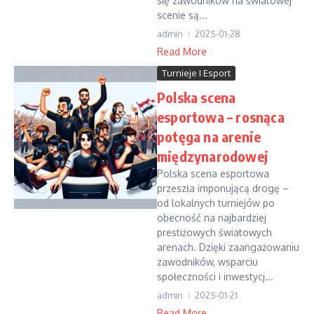
się zawodników na światowej
scenie są...
admin
2025-01-28
Read More
Turnieje I Esport
Polska scena
esportowa – rosnąca
potęga na arenie
międzynarodowej
Polska scena esportowa
przeszła imponującą drogę –
od lokalnych turniejów po
obecność na najbardziej
prestiżowych światowych
arenach. Dzięki zaangażowaniu
zawodników, wsparciu
społeczności i inwestycj...
admin
2025-01-21
Read More