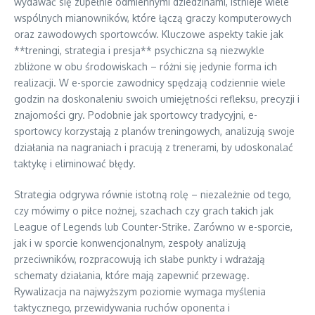
wydawać się zupełnie odmiennymi dziedzinami, istnieje wiele
wspólnych mianowników, które łączą graczy komputerowych
oraz zawodowych sportowców. Kluczowe aspekty takie jak
**treningi, strategia i presja** psychiczna są niezwykle
zbliżone w obu środowiskach – różni się jedynie forma ich
realizacji. W e-sporcie zawodnicy spędzają codziennie wiele
godzin na doskonaleniu swoich umiejętności refleksu, precyzji i
znajomości gry. Podobnie jak sportowcy tradycyjni, e-
sportowcy korzystają z planów treningowych, analizują swoje
działania na nagraniach i pracują z trenerami, by udoskonalać
taktykę i eliminować błędy.
Strategia odgrywa równie istotną rolę – niezależnie od tego,
czy mówimy o piłce nożnej, szachach czy grach takich jak
League of Legends lub Counter-Strike. Zarówno w e-sporcie,
jak i w sporcie konwencjonalnym, zespoły analizują
przeciwników, rozpracowują ich słabe punkty i wdrażają
schematy działania, które mają zapewnić przewagę.
Rywalizacja na najwyższym poziomie wymaga myślenia
taktycznego, przewidywania ruchów oponenta i