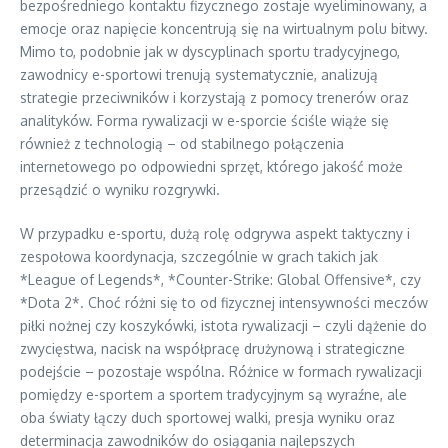
bezpośredniego kontaktu fizycznego zostaje wyeliminowany, a
emocje oraz napięcie koncentrują się na wirtualnym polu bitwy.
Mimo to, podobnie jak w dyscyplinach sportu tradycyjnego,
zawodnicy e-sportowi trenują systematycznie, analizują
strategie przeciwników i korzystają z pomocy trenerów oraz
analityków. Forma rywalizacji w e-sporcie ściśle wiąże się
również z technologią – od stabilnego połączenia
internetowego po odpowiedni sprzęt, którego jakość może
przesądzić o wyniku rozgrywki.
W przypadku e-sportu, dużą rolę odgrywa aspekt taktyczny i
zespołowa koordynacja, szczególnie w grach takich jak
*League of Legends*, *Counter-Strike: Global Offensive*, czy
*Dota 2*. Choć różni się to od fizycznej intensywności meczów
piłki nożnej czy koszykówki, istota rywalizacji – czyli dążenie do
zwycięstwa, nacisk na współpracę drużynową i strategiczne
podejście – pozostaje wspólna. Różnice w formach rywalizacji
pomiędzy e-sportem a sportem tradycyjnym są wyraźne, ale
oba światy łączy duch sportowej walki, presja wyniku oraz
determinacja zawodników do osiągania najlepszych