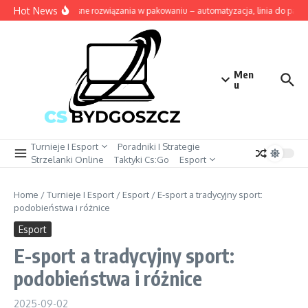
Przejdź do treści
Hot News
Nowoczesne rozwiązania w pakowaniu – automatyzacja, linia do pakowa
Men
u
Turnieje I Esport
Poradniki I Strategie
Strzelanki Online
Taktyki Cs:Go
Esport
Home
/
Turnieje I Esport
/
Esport
/
E-sport a tradycyjny sport:
podobieństwa i różnice
Esport
E-sport a tradycyjny sport:
podobieństwa i różnice
2025-09-02